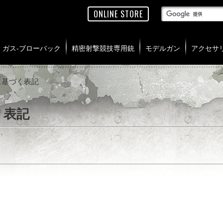
ONLINE STORE
ガス-ブローバック
精密射撃競技専用銃
モデルガン
アクセサ
に基づく表記
く表記