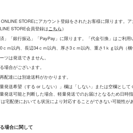
 ONLINE STOREにアカウント登録をされたお客様に限ります
INE STORE会員登録は
こちら
）
済」「銀行振込」「PayPay」に限ります。「代金引換」はご利用
60ｃｍ以内、長辺34ｃｍ以内、厚さ3ｃｍ以内、重さ1ｋｇ以内（
ーツは発送できません。
る場合がございます。
再配達には別途送料がかかります。
量発送希望（する or しない）」欄は「しない」または空欄として
量発送可能と判断した場合、軽量発送でのお届けとなるため日時
ては宅配便においても状況により対応することができない可能性が
る場合に関して