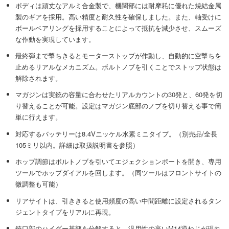
ボディは頑丈なアルミ合金製で、機関部には耐摩耗に優れた焼結金属
製のギアを採用。高い精度と耐久性を確保しました。また、軸受けに
ボールベアリングを採用することによって抵抗を減少させ、スムーズ
な作動を実現しています。
最終弾まで撃ちきるとモーターストップが作動し、自動的に空撃ちを
止めるリアルなメカニズム。ボルトノブを引くことでストップ状態は
解除されます。
マガジンは実銃の容量に合わせたリアルカウントの30発と、60発を切
り替えることが可能。設定はマガジン底部のノブを切り替える事で簡
単に行えます。
対応するバッテリーは8.4Vニッケル水素ミニタイプ。（別売品/全長
105ミリ以内。詳細は取扱説明書を参照）
ホップ調節はボルトノブを引いてエジェクションポートを開き、専用
ツールでホップダイアルを回します。（同ツールはフロントサイトの
微調整も可能）
リアサイトは、引ききると使用頻度の高い中間距離に設定されるタン
ジェントタイプをリアルに再現。
銃口部のハイダー基部を分解すると、汎用性の高いM14逆ねじが現れ