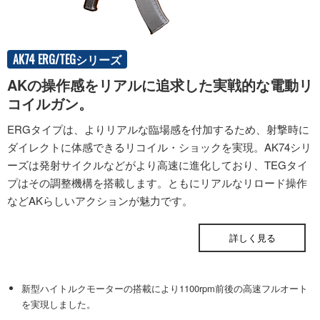
AK74 ERG/TEGシリーズ
AKの操作感をリアルに追求した実戦的な電動リ
コイルガン。
ERGタイプは、よりリアルな臨場感を付加するため、射撃時に
ダイレクトに体感できるリコイル・ショックを実現。AK74シリ
ーズは発射サイクルなどがより高速に進化しており、TEGタイ
プはその調整機構を搭載します。ともにリアルなリロード操作
などAKらしいアクションが魅力です。
ONLINE STORE
詳しく見る
新型ハイトルクモーターの搭載により1100rpm前後の高速フルオート
を実現しました。