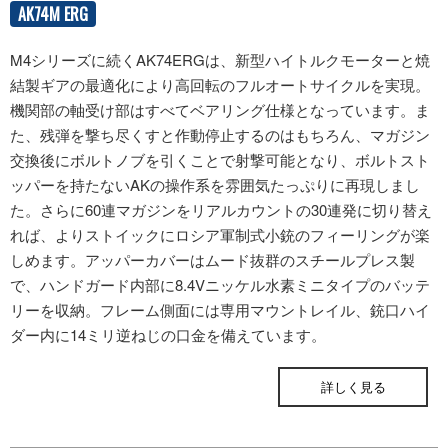
AK74M ERG
M4シリーズに続くAK74ERGは、新型ハイトルクモーターと焼
結製ギアの最適化により高回転のフルオートサイクルを実現。
機関部の軸受け部はすべてベアリング仕様となっています。ま
た、残弾を撃ち尽くすと作動停止するのはもちろん、マガジン
交換後にボルトノブを引くことで射撃可能となり、ボルトスト
ッパーを持たないAKの操作系を雰囲気たっぷりに再現しまし
た。さらに60連マガジンをリアルカウントの30連発に切り替え
れば、よりストイックにロシア軍制式小銃のフィーリングが楽
しめます。アッパーカバーはムード抜群のスチールプレス製
で、ハンドガード内部に8.4Vニッケル水素ミニタイプのバッテ
リーを収納。フレーム側面には専用マウントレイル、銃口ハイ
ダー内に14ミリ逆ねじの口金を備えています。
ONLINE STORE
詳しく見る