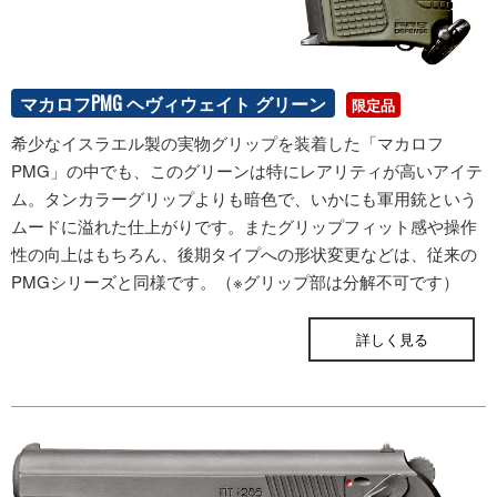
マカロフPMG ヘヴィウェイト グリーン
限定品
希少なイスラエル製の実物グリップを装着した「マカロフ
PMG」の中でも、このグリーンは特にレアリティが高いアイテ
ム。タンカラーグリップよりも暗色で、いかにも軍用銃という
ムードに溢れた仕上がりです。またグリップフィット感や操作
性の向上はもちろん、後期タイプへの形状変更などは、従来の
PMGシリーズと同様です。（※グリップ部は分解不可です）
ONLINE STORE
詳しく見る