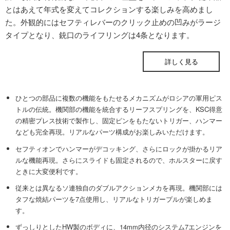
とはあえて年式を変えてコレクションする楽しみを高めまし
た。外観的にはセフティレバーのクリック止めの凹みがラージ
タイプとなり、銃口のライフリングは4条となります。
ONLINE STORE
詳しく見る
ひとつの部品に複数の機能をもたせるメカニズムがロシアの軍用ピス
トルの伝統。機関部の機能を統合するリーフスプリングを、KSC得意
の精密プレス技術で製作し、固定ピンをもたないトリガー、ハンマー
なども完全再現。リアルなパーツ構成がお楽しみいただけます。
セフティオンでハンマーがデコッキング、さらにロックが掛かるリア
ルな機能再現。さらにスライドも固定されるので、ホルスターに戻す
ときに大変便利です。
従来とは異なるソ連独自のダブルアクションメカを再現。機関部には
タフな焼結パーツを7点使用し、リアルなトリガープルが楽しめま
す。
ずっしりとしたHW製のボディに、14mm内径のシステム7エンジンを