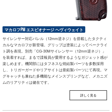
マカロフPM エスピオナージ ヘヴィウェイト
サイレンサー対応バレル（12mm逆ネジ）を搭載したタクティ
カルなマカロフが新登場。グリップは塗装によってベークライ
ト調を表現。別売「CG-30Mサイレンサー（12mm逆ネジ）」
を装着すれば、まるで諜報員が愛用するようなガジェット感が
楽しめます。機関部にはタフネスな焼結製パーツを多数採用
し、トリガーガードやリアサイトは亜鉛製パーツにて再現。マ
グキャッチも兼ねた多機能なメインスプリングなど、メカニズ
ムのリアリティは健在です。
ONLINE STORE
詳しく見る