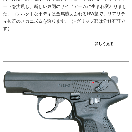
ートを実現し、新しい東側のサイドアームに生まれ変わりまし
た。コンパクトなボディは金属感あふれるHW製で、リアリテ
ィ抜群のメカニズムを誇ります。（※グリップ部は分解不可で
す）
ONLINE STORE
詳しく見る