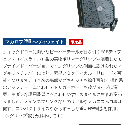
マカロフPMG ヘヴィウェイト
限定品
クイックドローに向いたビーバーテールが目を引くFABディフ
ェンス（イスラエル）製の実物ポリマーグリップを装着したモ
ダナイズド・バージョンです。グリップの側面に設けられたマ
グキャッチレバーにより、素早いタクティカル・リロードが可
能となります。（本来の底部マグキャッチも操作可能） 操作系
のアップデートに合わせてトリガーガードも後期タイプに変
更。モダンな現用装備にも合わせやすいスタイルに生まれ変わ
りました。メインスプリングなどのリアルなメカニズム再現は
健在。コンパクトサイズながらずっしり重いHW樹脂を採用。
（※グリップ部は分解不可です）
ONLINE STORE