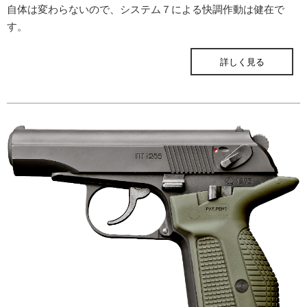
自体は変わらないので、システム７による快調作動は健在で
す。
ONLINE STORE
詳しく見る