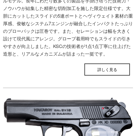
ルモデル。長年にわたり数多くの製品を手掛け培った技術力・
ノウハウが結集した精密な切削加工を施した限定仕様です。大
胆にカットしたスライドの5連ポートとヘヴィウェイト素材の重
厚感、俊敏なシステム7エンジンが融合したインパクトたっぷり
のブローバックは圧巻です。また、セレーションは幅を大きく
設けて現代風にアレンジ。グローブ着用時でもスライドの引き
やすさが向上しました。KSCの技術者が1点1点丁寧に仕上げた
造形と、リアルなメカニズムが詰まった一挺です。
ONLINE STORE
詳しく見る