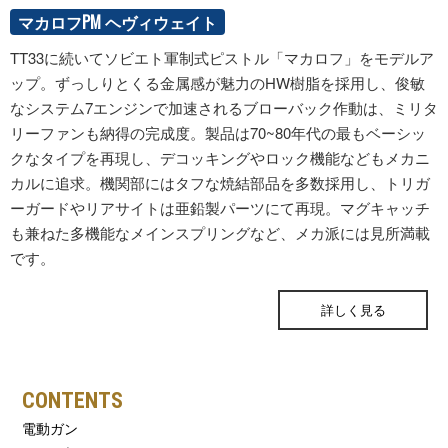
マカロフPM ヘヴィウェイト
TT33に続いてソビエト軍制式ピストル「マカロフ」をモデルア
ップ。ずっしりとくる金属感が魅力のHW樹脂を採用し、俊敏
なシステム7エンジンで加速されるブローバック作動は、ミリタ
リーファンも納得の完成度。製品は70~80年代の最もベーシッ
クなタイプを再現し、デコッキングやロック機能などもメカニ
カルに追求。機関部にはタフな焼結部品を多数採用し、トリガ
ーガードやリアサイトは亜鉛製パーツにて再現。マグキャッチ
も兼ねた多機能なメインスプリングなど、メカ派には見所満載
です。
ONLINE STORE
詳しく見る
CONTENTS
電動ガン