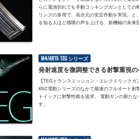
らに電池切れでも手動コッキングガンとしての
リングの多用で、高次元の安定作動を実現。と
を知る人ほど感嘆の声を上げる、新機軸の未来
M4/AR15 TEG シリーズ
発射速度を微調整できる射撃重視の
【TEGトランスミッション・エレクトリックガ
KSC電動シリーズのなかで最速のフルオート射
トイックに射撃性能を追求。 電動ガンの新たな
す。