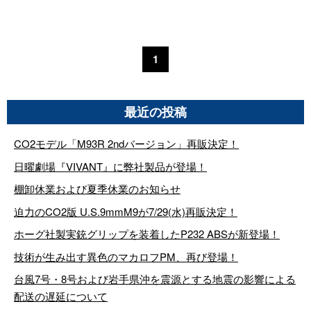
1
最近の投稿
CO2モデル「M93R 2ndバージョン」再販決定！
日曜劇場『VIVANT』に弊社製品が登場！
棚卸休業および夏季休業のお知らせ
迫力のCO2版 U.S.9mmM9が7/29(水)再販決定！
ホーグ社製実銃グリップを装着したP232 ABSが新登場！
技術が生み出す異色のマカロフPM、再び登場！
台風7号・8号および岩手県沖を震源とする地震の影響による
配送の遅延について