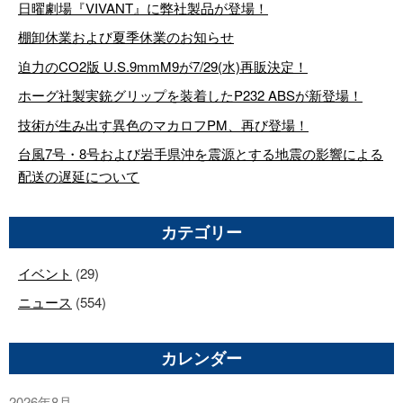
日曜劇場『VIVANT』に弊社製品が登場！
棚卸休業および夏季休業のお知らせ
迫力のCO2版 U.S.9mmM9が7/29(水)再販決定！
ホーグ社製実銃グリップを装着したP232 ABSが新登場！
技術が生み出す異色のマカロフPM、再び登場！
台風7号・8号および岩手県沖を震源とする地震の影響による
配送の遅延について
カテゴリー
イベント
(29)
ニュース
(554)
カレンダー
2026年8月