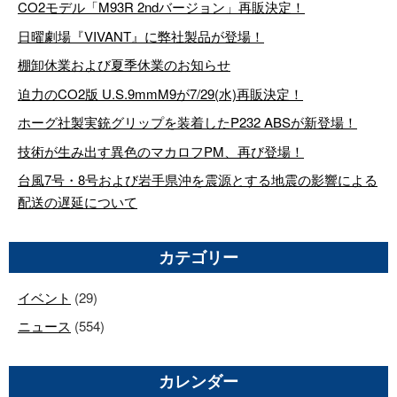
CO2モデル「M93R 2ndバージョン」再販決定！
日曜劇場『VIVANT』に弊社製品が登場！
棚卸休業および夏季休業のお知らせ
迫力のCO2版 U.S.9mmM9が7/29(水)再販決定！
ホーグ社製実銃グリップを装着したP232 ABSが新登場！
技術が生み出す異色のマカロフPM、再び登場！
台風7号・8号および岩手県沖を震源とする地震の影響による
配送の遅延について
カテゴリー
イベント
(29)
ニュース
(554)
カレンダー