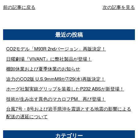
前の記事に戻る
次の記事を見る
最近の投稿
CO2モデル「M93R 2ndバージョン」再販決定！
日曜劇場『VIVANT』に弊社製品が登場！
棚卸休業および夏季休業のお知らせ
迫力のCO2版 U.S.9mmM9が7/29(水)再販決定！
ホーグ社製実銃グリップを装着したP232 ABSが新登場！
技術が生み出す異色のマカロフPM、再び登場！
台風7号・8号および岩手県沖を震源とする地震の影響による
配送の遅延について
カテゴリー