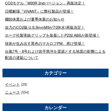
CO2モデル「M93R 2ndバージョン」再販決定！
日曜劇場『VIVANT』に弊社製品が登場！
棚卸休業および夏季休業のお知らせ
迫力のCO2版 U.S.9mmM9が7/29(水)再販決定！
ホーグ社製実銃グリップを装着したP232 ABSが新登場！
技術が生み出す異色のマカロフPM、再び登場！
台風7号・8号および岩手県沖を震源とする地震の影響による
配送の遅延について
カテゴリー
イベント
(29)
ニュース
(554)
カレンダー