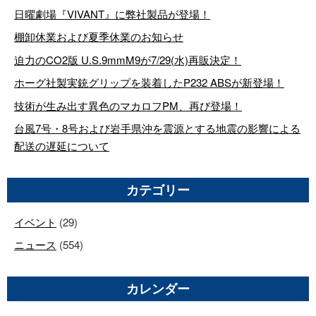
日曜劇場『VIVANT』に弊社製品が登場！
棚卸休業および夏季休業のお知らせ
迫力のCO2版 U.S.9mmM9が7/29(水)再販決定！
ホーグ社製実銃グリップを装着したP232 ABSが新登場！
技術が生み出す異色のマカロフPM、再び登場！
台風7号・8号および岩手県沖を震源とする地震の影響による
配送の遅延について
カテゴリー
イベント
(29)
ニュース
(554)
カレンダー